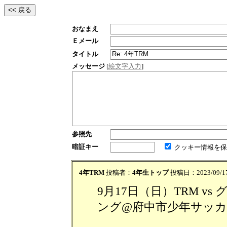
おなまえ
Ｅメール
タイトル
メッセージ
[
絵文字入力
]
参照先
暗証キー
クッキー情報を保
4年TRM
投稿者：
4年生トップ
投稿日：2023/09/17(
9月17日（日）TRM 
ング@府中市少年サッカ