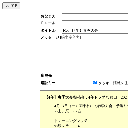
おなまえ
Ｅメール
タイトル
メッセージ
[
絵文字入力
]
参照先
暗証キー
クッキー情報を保
【4年】春季大会
投稿者：
4年トップ
投稿日：2024/0
4月13日（土）関東村にて春季大会 予選
vs上ノ原 2-2△
トレーニングマッチ
vs緑ヶ丘 0-3●