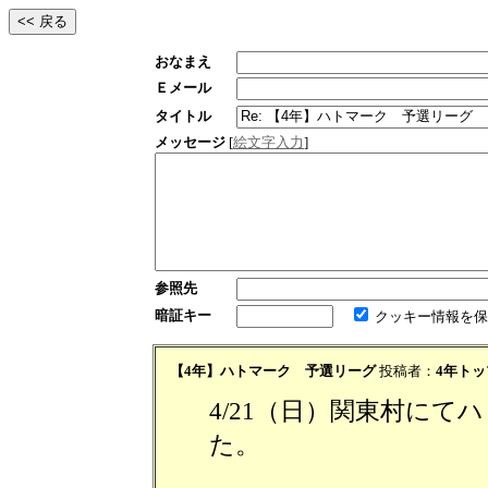
おなまえ
Ｅメール
タイトル
メッセージ
[
絵文字入力
]
参照先
暗証キー
クッキー情報を保
【4年】ハトマーク 予選リーグ
投稿者：
4年トッ
4/21（日）関東村に
た。