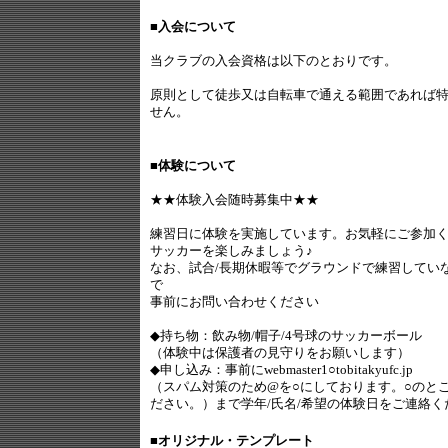
■入会について
当クラブの入会資格は以下のとおりです。
原則として徒歩又は自転車で通える範囲であれば
せん。
■体験について
★★体験入会随時募集中★★
練習日に体験を実施しています。お気軽にご参加
サッカーを楽しみましょう♪
なお、試合/長期休暇等でグラウンドで練習してい
で
事前にお問い合わせください
◆持ち物：飲み物/帽子/4号球のサッカーボール
（体験中は保護者の見守りをお願いします）
◆申し込み：事前にwebmaster1○tobitakyufc.jp
（スパム対策のため@を○にしております。○のと
ださい。）まで学年/氏名/希望の体験日をご連絡く
■オリジナル・テンプレート