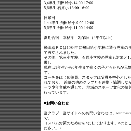
3,4年生 飛田給小 14:00-17:00
5,6年生 石原小 13:00-16:00
日曜日
1～4年生 飛田給小 9:00-12:00
5,6年生 飛田給小 11:00-14:00
夏期合宿 本栖湖 2泊3日（4年生以上）
飛田給ＦＣは1984年に飛田給小学校に通う児童の
て設立されました。
その後、第三小学校、石原小学校の児童も対象と
展し、
現在は1年生から6年生まで多くの子どもたちが元
す。
コーチをはじめ役員、スタッフは父母を中心とし
れており、 近隣の他のクラブとも連携・協調しな
ーツ少年育成を通して、 地域のスポーツ文化の振
行っています。
■お問い合わせ
当クラブ、当サイトへのお問い合わせは、webmaster1○tob
で。
（スパム対策のため@を○にしております。○のと
ださい。）